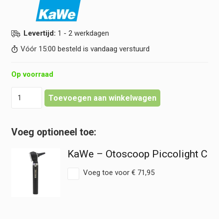
Levertijd:
1 - 2 werkdagen
Vóór 15:00 besteld is vandaag verstuurd
Op voorraad
KaWe
Toevoegen aan winkelwagen
-
Reservelampje
Vacuum
-
2,5
KaWe – Otoscoop Piccolight C
v
(Otoscoop)
Voeg toe voor
€
71,95
hoeveelheid