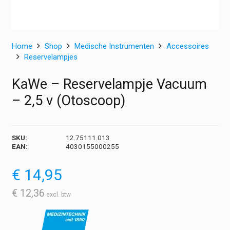
Home
Shop
Medische Instrumenten
Accessoires
Reservelampjes
KaWe – Reservelampje Vacuum
– 2,5 v (Otoscoop)
SKU:
12.75111.013
EAN:
4030155000255
€
14,95
€
12,36