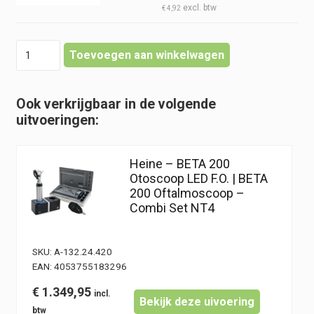
€
4,92
Heine
Toevoegen aan winkelwagen
-
BETA
200
Ook verkrijgbaar in de volgende
Otoscoop
uitvoeringen:
LED
F.O.
|
Heine – BETA 200
BETA
Otoscoop LED F.O. | BETA
200
200 Oftalmoscoop –
Oftalmoscoop
Combi Set NT4
-
Combi
Kit
NT4
SKU:
A-132.24.420
oplader
EAN:
4053755183296
hoeveelheid
€
1.349,95
Bekijk deze uivoering