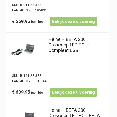
SKU:
B-011.28.388
EAN:
4053755195831
€
569,95
Bekijk deze uivoering
Heine – BETA 200
Otoscoop LED F.O. –
Compleet USB
SKU:
B-141.28.388
EAN:
4053755183166
€
639,95
Bekijk deze uivoering
Heine – BETA 200
Otoscoop LED F.O. | BETA