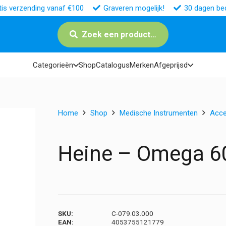
tis verzending vanaf €100
Graveren mogelijk!
30 dagen bed
Zoek een product…
Categorieën
Shop
Catalogus
Merken
Afgeprijsd
Home
Shop
Medische Instrumenten
Acce
Heine – Omega 60
SKU:
C-079.03.000
EAN:
4053755121779