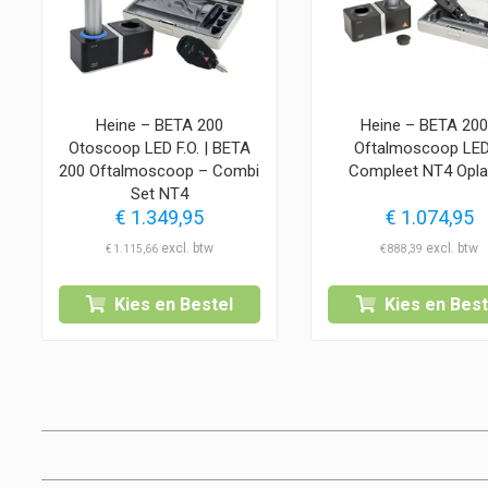
Heine – BETA 200
Heine – BETA 20
Otoscoop LED F.O. | BETA
Oftalmoscoop LED
200 Oftalmoscoop – Combi
Compleet NT4 Opla
Set NT4
€
1.349,95
€
1.074,95
€
1.115,66
€
888,39
Kies en Bestel
Kies en Best