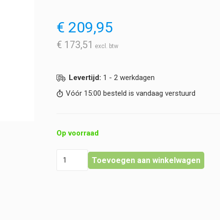
€
209,95
€
173,51
Levertijd:
1 - 2 werkdagen
Vóór 15:00 besteld is vandaag verstuurd
Op voorraad
Heine
Toevoegen aan winkelwagen
-
Omega
600
-
Reiskoffer
hoeveelheid