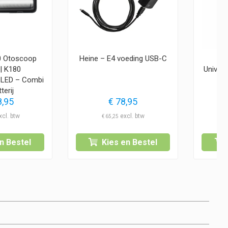
0 Otoscoop
Heine – E4 voeding USB-C
He
 | K180
Univer
 LED – Combi
terij
,95
€
78,95
€
65,25
n Bestel
Kies en Bestel