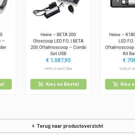
0S
Heine – BETA 200
Heine – K18
 –
Otoscoop LED F.O. | BETA
LED F.O.
der
200 Oftalmoscoop – Combi
Oftalmoscoop
Set USB
Kit Bat
€
1.087,95
€
708
€
899,13
€
585,91
el
Kies en Bestel
Kies e
Terug naar productoverzicht