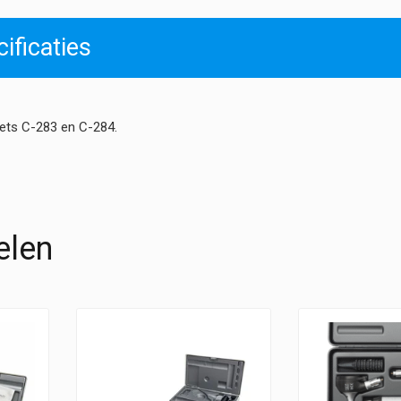
ificaties
ets C-283 en C-284.
elen