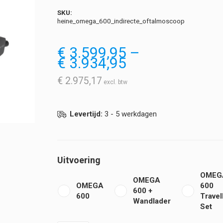
SKU:
heine_omega_600_indirecte_oftalmoscoop
€
3.599,95
–
Prijsklasse:
€
3.934,95
€ 3.599,95
tot
€
2.975,17
€ 3.934,95
Levertijd:
3 - 5 werkdagen
Uitvoering
OMEG
OMEGA
OMEGA
600
600 +
600
Travel
Wandlader
Set