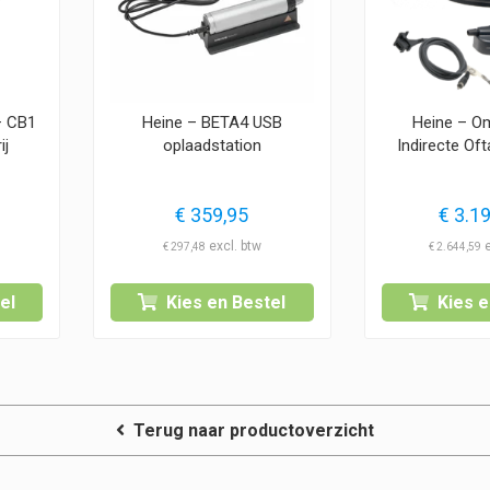
– CB1
Heine – BETA4 USB
Heine – O
ij
oplaadstation
Indirecte O
€
359,95
€
3.19
€
297,48
€
2.644,59
el
Kies en Bestel
Kies e
Terug naar productoverzicht