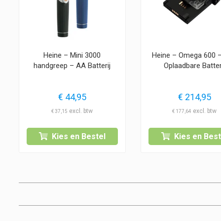
Heine – Mini 3000
Heine – Omega 600 
handgreep – AA Batterij
Oplaadbare Batter
€
44,95
€
214,95
€
37,15
€
177,64
Kies en Bestel
Kies en Best