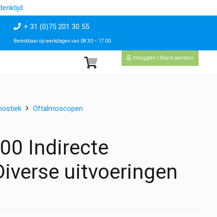
enktijd
+ 31 (0)75 201 30 55
Bereikbaar op werkdagen van 08:30 – 17:00
Inloggen | Klant worden
nostiek
Oftalmoscopen
0 Indirecte
iverse uitvoeringen