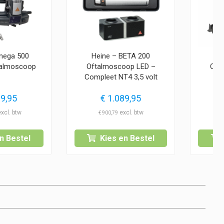
mega 500
Heine – BETA 200
He
ftalmoscoop
Oftalmoscoop LED –
Oft
Compleet NT4 3,5 volt
9,95
€
1.089,95
€
900,79
n Bestel
Kies en Bestel