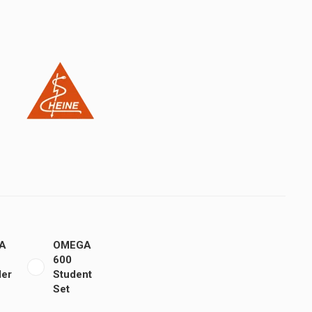
A
OMEGA
600
ler
Student
Set