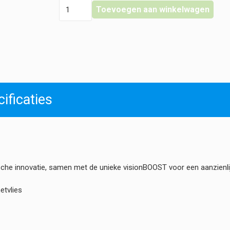
Heine
Toevoegen aan winkelwagen
-
OMEGA
600
Indirecte
Oftalmoscoop
-
Diverse
uitvoeringen
ificaties
hoeveelheid
he innovatie, samen met de unieke visionBOOST voor een aanzienlij
etvlies