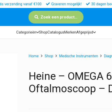
tis verzending vanaf €100
Graveren mogelijk!
30 dagen bed
Zoek een product…
Categorieën
Shop
Catalogus
Merken
Afgeprijsd
Home
Shop
Medische Instrumenten
Diag
Heine – OMEGA 60
Oftalmoscoop – D