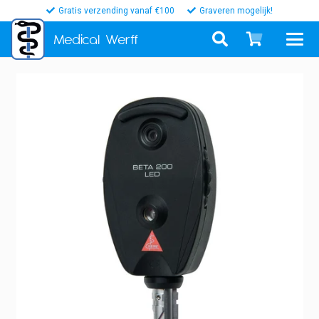
Gratis verzending vanaf €100
Graveren mogelijk!
Medical
Werff