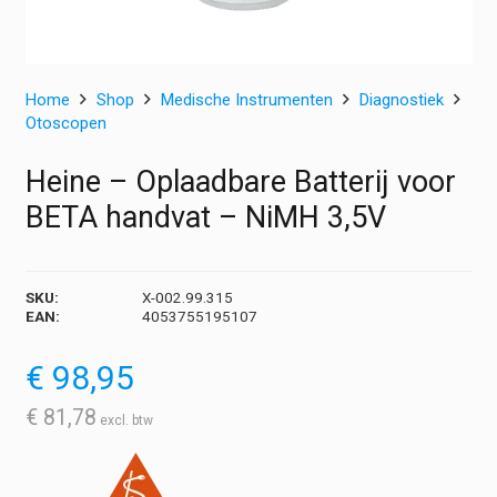
Home
Shop
Medische Instrumenten
Diagnostiek
Otoscopen
Heine – Oplaadbare Batterij voor
BETA handvat – NiMH 3,5V
SKU:
X-002.99.315
EAN:
4053755195107
€
98,95
€
81,78