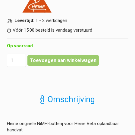
Levertijd:
1 - 2 werkdagen
Vóór 15:00 besteld is vandaag verstuurd
Op voorraad
Heine
Toevoegen aan winkelwagen
-
Oplaadbare
Batterij
voor
BETA
handvat
Omschrijving
-
NiMH
3,5V
hoeveelheid
Heine originele NiMH-batterij voor Heine Beta oplaadbaar
handvat.