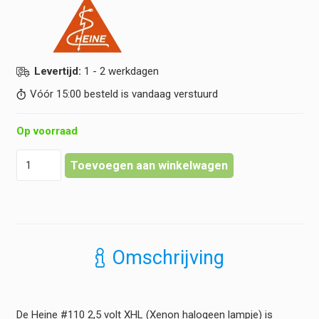
Levertijd:
1 - 2 werkdagen
Vóór 15:00 besteld is vandaag verstuurd
Op voorraad
Heine
Toevoegen aan winkelwagen
-
XHL
Xenon
Halogeen
Reservelamp
2,5
Omschrijving
volt
#110
(MINI
3000
De Heine #110 2,5 volt XHL (Xenon halogeen lampje) is