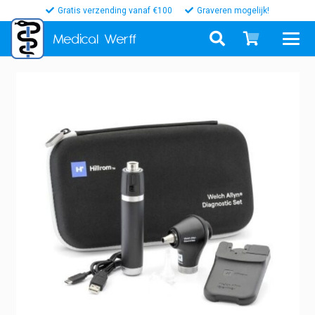
Gratis verzending vanaf €100
Graveren mogelijk!
Medical
Werff