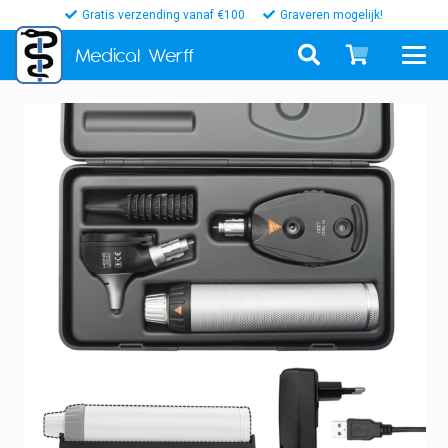
Gratis verzending vanaf €100
Graveren mogelijk!
Medical
Werff