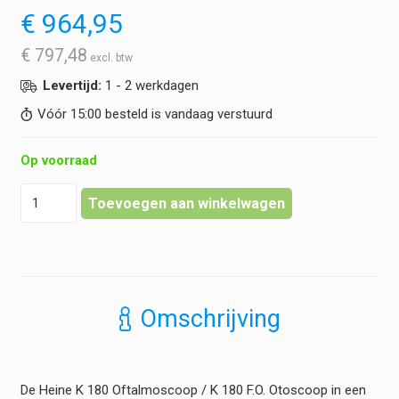
€
964,95
€
797,48
Levertijd:
1 - 2 werkdagen
Vóór 15:00 besteld is vandaag verstuurd
Op voorraad
Heine
Toevoegen aan winkelwagen
-
K180
Otoscoop
LED
F.O.
|
Omschrijving
K180
Oftalmoscoop
LED
-
De Heine K 180 Oftalmoscoop / K 180 F.O. Otoscoop in een
Combi