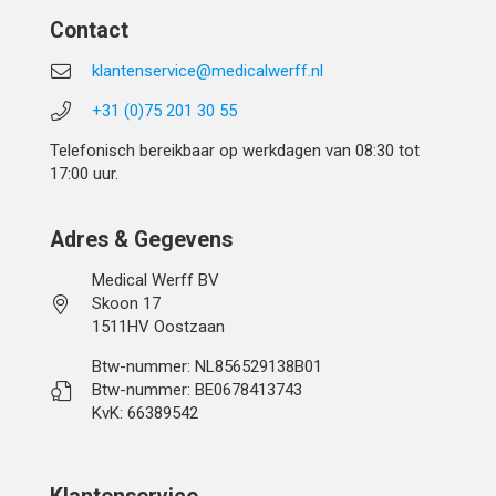
Contact
klantenservice@medicalwerff.nl
+31 (0)75 201 30 55
Telefonisch bereikbaar op werkdagen van 08:30 tot
17:00 uur.
Adres & Gegevens
Medical Werff BV
Skoon 17
1511HV Oostzaan
Btw-nummer: NL856529138B01
Btw-nummer: BE0678413743
KvK: 66389542