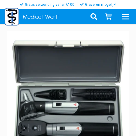
Gratis verzending vanaf €100
Graveren mogelijk!
Medical
Werff