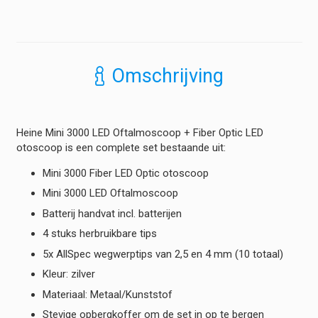
Mini
3000
Otoscoop
LED
F.O.
Omschrijving
|
Mini
3000
Oftalmoscoop
Heine Mini 3000 LED Oftalmoscoop + Fiber Optic LED
-
otoscoop is een complete set bestaande uit:
Combi
Kit
Mini 3000 Fiber LED Optic otoscoop
Batterij
Mini 3000 LED Oftalmoscoop
hoeveelheid
Batterij handvat incl. batterijen
4 stuks herbruikbare tips
5x AllSpec wegwerptips van 2,5 en 4 mm (10 totaal)
Kleur: zilver
Materiaal: Metaal/Kunststof
Stevige opbergkoffer om de set in op te bergen