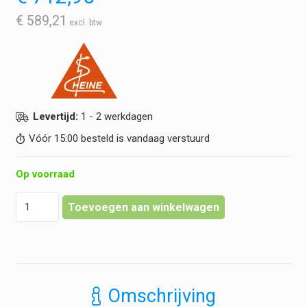
€
589,21
Levertijd:
1 - 2 werkdagen
Vóór 15:00 besteld is vandaag verstuurd
Op voorraad
Heine
Toevoegen aan winkelwagen
-
BETA
400
Otoscoop
LED
F.O.
Omschrijving
-