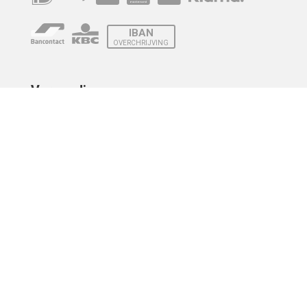
IBAN
OVERCHRIJVING
Verzending
© 2010 - 2026 | Developed by
Montensis Dev