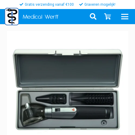
Gratis verzending vanaf €100
Graveren mogelijk!
Medical
Werff