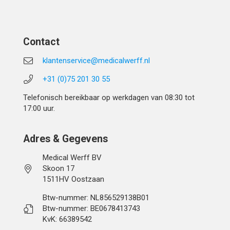
Contact
klantenservice@medicalwerff.nl
+31 (0)75 201 30 55
Telefonisch bereikbaar op werkdagen van 08:30 tot
17:00 uur.
Adres & Gegevens
Medical Werff BV
Skoon 17
1511HV Oostzaan
Btw-nummer: NL856529138B01
Btw-nummer: BE0678413743
KvK: 66389542