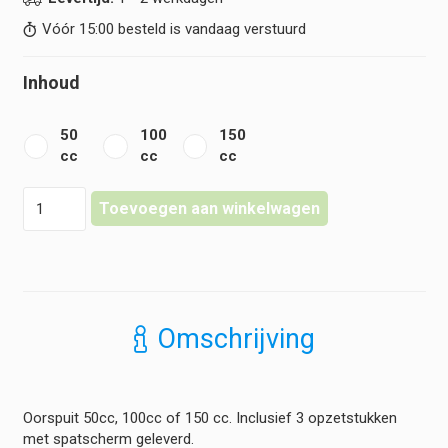
Vóór 15:00 besteld is vandaag verstuurd
Inhoud
50
100
150
cc
cc
cc
Oorspuit
Toevoegen aan winkelwagen
-
Schimmelbusch
-
RVS
hoeveelheid
Omschrijving
Oorspuit 50cc, 100cc of 150 cc. Inclusief 3 opzetstukken
met spatscherm geleverd.