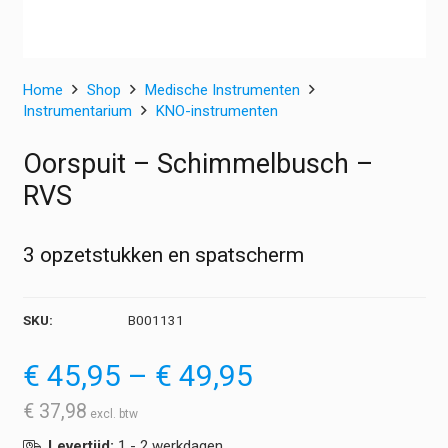
Home
Shop
Medische Instrumenten
Instrumentarium
KNO-instrumenten
Oorspuit – Schimmelbusch –
RVS
3 opzetstukken en spatscherm
SKU:
B001131
Prijsklasse:
€
45,95
–
€
49,95
€ 45,95
tot
€
37,98
€ 49,95
Levertijd:
1 - 2 werkdagen