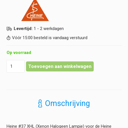
Levertijd:
1 - 2 werkdagen
Vóór 15:00 besteld is vandaag verstuurd
Op voorraad
Heine
Toevoegen aan winkelwagen
-
XHL
Xenon
Halogeen
Reservelamp
2,5
Omschrijving
volt
#37
(Otoscoop)
hoeveelheid
Heine #37 XHL (Xenon Halogeen Lampje) voor de Heine