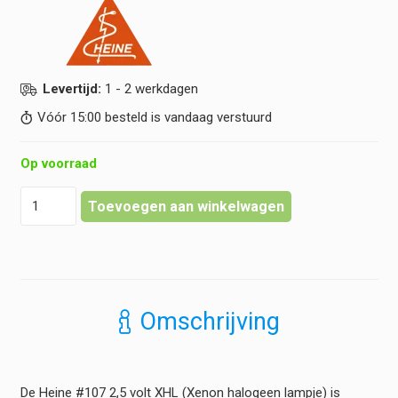
Levertijd:
1 - 2 werkdagen
Vóór 15:00 besteld is vandaag verstuurd
Op voorraad
Heine
Toevoegen aan winkelwagen
-
XHL
Xenon
Halogeen
Reservelamp
2,5
Omschrijving
volt
#107
(Mini
3000)
De Heine #107 2,5 volt XHL (Xenon halogeen lampje) is