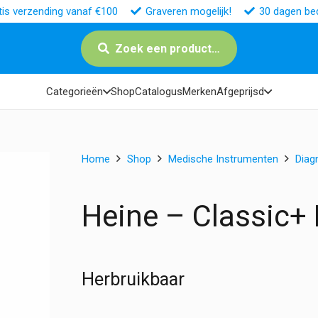
tis verzending vanaf €100
Graveren mogelijk!
30 dagen bed
Zoek een product…
Categorieën
Shop
Catalogus
Merken
Afgeprijsd
Home
Shop
Medische Instrumenten
Diag
Heine – Classic+ 
Herbruikbaar