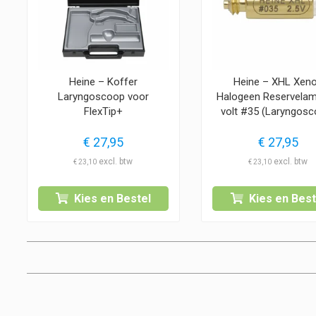
Heine – Koffer
Heine – XHL Xen
Laryngoscoop voor
Halogeen Reservelam
FlexTip+
volt #35 (Laryngosc
€
27,95
€
27,95
€
23,10
€
23,10
Kies en Bestel
Kies en Best