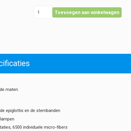
Heine
Toevoegen aan winkelwagen
-
Classic+
Miller
Bladen
hoeveelheid
ificaties
nde maten.
 de epiglottis en de stembanden
enlampen
aties, 6500 individuele micro-fibers