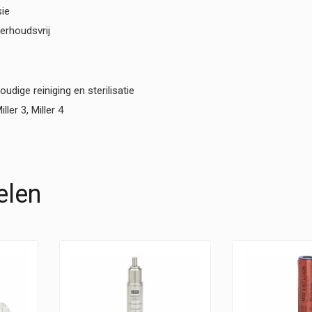
sie
derhoudsvrij
ige reiniging en sterilisatie
ller 3, Miller 4
elen