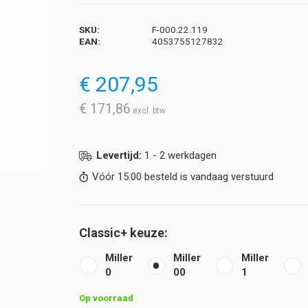
SKU:
F-000.22.119
EAN:
4053755127832
€
207,95
€
171,86
Levertijd:
1 - 2 werkdagen
Vóór 15:00 besteld is vandaag verstuurd
Classic+
Miller
Miller
Miller
0
00
1
Op voorraad