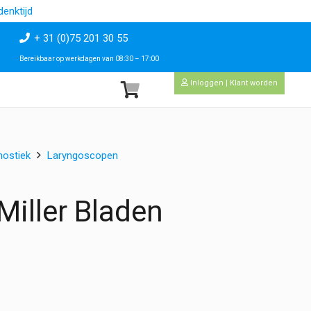
enktijd
+ 31 (0)75 201 30 55
Bereikbaar op werkdagen van 08:30 – 17:00
Inloggen | Klant worden
nostiek
Laryngoscopen
Miller Bladen