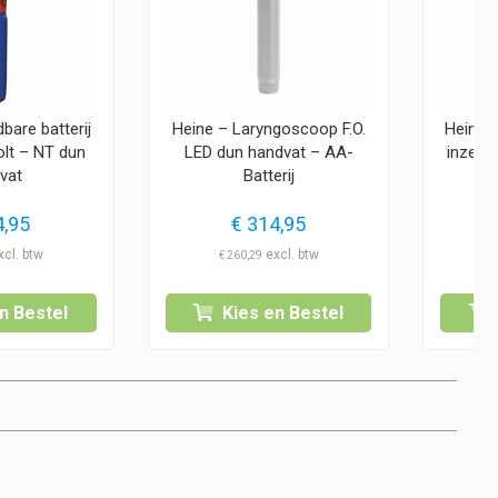
bare batterij
Heine – Laryngoscoop F.O.
Heine 
volt – NT dun
LED dun handvat – AA-
inzets
vat
Batterij
(
,95
€
314,95
€
260,29
n Bestel
Kies en Bestel