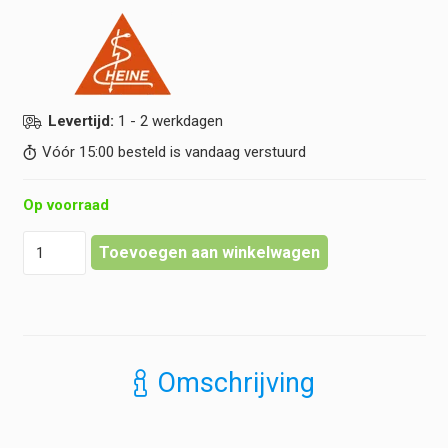
Levertijd:
1 - 2 werkdagen
Vóór 15:00 besteld is vandaag verstuurd
Op voorraad
Heine
Toevoegen aan winkelwagen
-
sluitdop
dunne
laryngoscoop
handvaten
-
Omschrijving
NT4
hoeveelheid