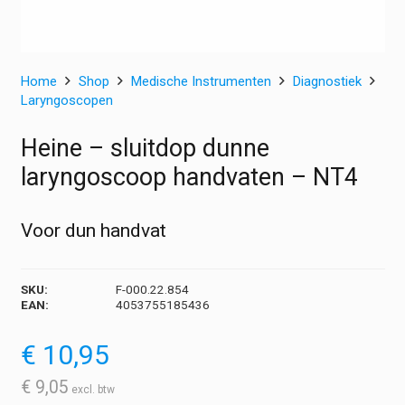
Home
Shop
Medische Instrumenten
Diagnostiek
Laryngoscopen
Heine – sluitdop dunne
laryngoscoop handvaten – NT4
Voor dun handvat
SKU:
F-000.22.854
EAN:
4053755185436
€
10,95
€
9,05