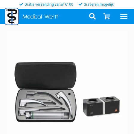
Gratis verzending vanaf €100
Graveren mogelijk!
Medical
Werff