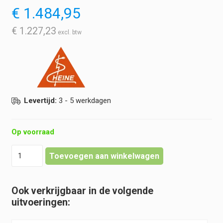
€
1.484,95
€
1.227,23
Levertijd:
3 - 5 werkdagen
Op voorraad
Heine
Toevoegen aan winkelwagen
-
Classic+
Set
Ook verkrijgbaar in de volgende
|
uitvoeringen:
Paed
1,
Mac