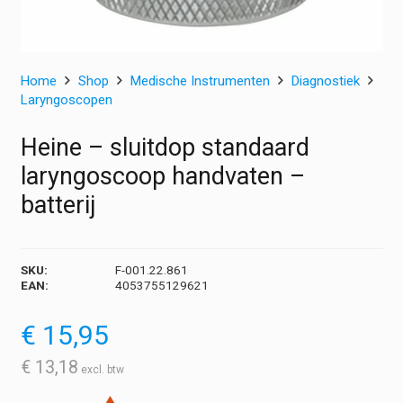
Home
Shop
Medische Instrumenten
Diagnostiek
Laryngoscopen
Heine – sluitdop standaard
laryngoscoop handvaten –
batterij
SKU:
F-001.22.861
EAN:
4053755129621
€
15,95
€
13,18