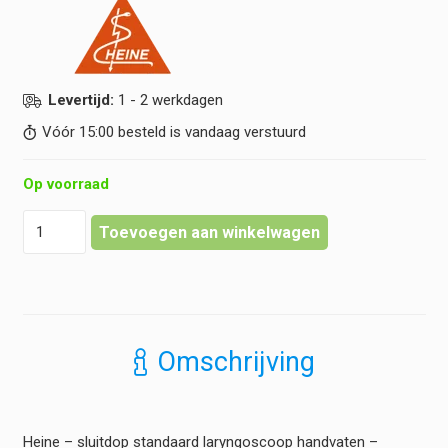
Levertijd:
1 - 2 werkdagen
Vóór 15:00 besteld is vandaag verstuurd
Op voorraad
Heine
Toevoegen aan winkelwagen
-
sluitdop
standaard
laryngoscoop
handvaten
-
Omschrijving
batterij
hoeveelheid
Heine – sluitdop standaard laryngoscoop handvaten –