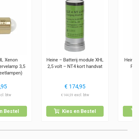
HL Xenon
Heine – Batterij module XHL
Heine –
ervelamp 3,5
2,5 volt – NT4 kort handvat
F.O
leetlampen)
st
,95
€
174,95
€
144,59
n Bestel
Kies en Bestel