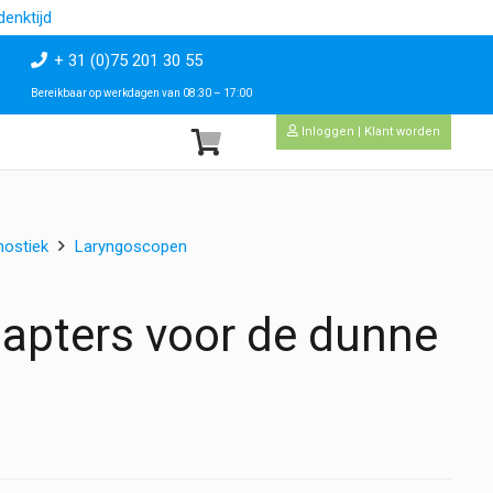
enktijd
+ 31 (0)75 201 30 55
Bereikbaar op werkdagen van 08:30 – 17:00
Inloggen | Klant worden
nostiek
Laryngoscopen
apters voor de dunne