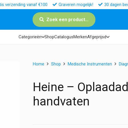
tis verzending vanaf €100
Graveren mogelijk!
30 dagen bed
Zoek een product…
Categorieën
Shop
Catalogus
Merken
Afgeprijsd
Home
Shop
Medische Instrumenten
Diag
Heine – Oplaadad
handvaten