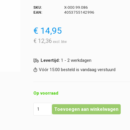
SKU:
X-000.99.086
EAN:
4053755142996
€
14,95
€
12,36
Levertijd:
1 - 2 werkdagen
Vóór 15:00 besteld is vandaag verstuurd
Op voorraad
Heine
Toevoegen aan winkelwagen
-
Oplaadadapters
voor
de