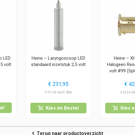
p LED
Heine – Laryngoscoop LED
Heine – X
5 volt
standaard inzetstuk 2,5 volt
Halogeen Res
volt #99 (Sp
€
231,95
€
42
€
191,69
€
35,50
el
Kies en Bestel
Kies e
Terug naar productoverzicht