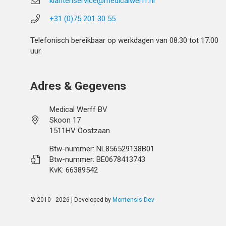
klantenservice@medicalwerff.nl
+31 (0)75 201 30 55
Telefonisch bereikbaar op werkdagen van 08:30 tot 17:00
uur.
Adres & Gegevens
Medical Werff BV
Skoon 17
1511HV Oostzaan
Btw-nummer: NL856529138B01
Btw-nummer: BE0678413743
KvK: 66389542
© 2010 - 2026 | Developed by
Montensis Dev