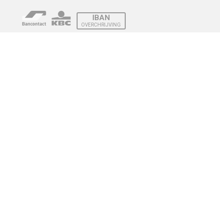
IBAN
OVERCHRIJVING
Verzending
© 2010 - 2026 | Developed by
Montensis Dev