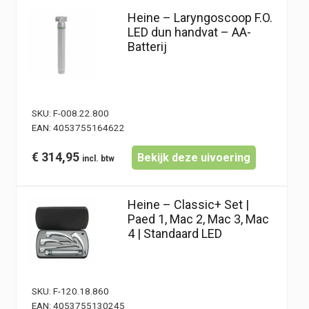
Heine – Laryngoscoop F.O.
LED dun handvat – AA-
Batterij
SKU:
F-008.22.800
EAN:
4053755164622
€
314,95
Bekijk deze uivoering
Heine – Classic+ Set |
Paed 1, Mac 2, Mac 3, Mac
4 | Standaard LED
SKU:
F-120.18.860
EAN:
4053755130245