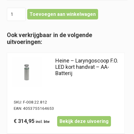
Heine
Toevoegen aan winkelwagen
-
Laryngoscoop
F.O.
Ook verkrijgbaar in de volgende
LED
uitvoeringen:
standaard
handvat
-
Heine – Laryngoscoop F.O.
C-
LED kort handvat – AA-
Batterij
Batterij
hoeveelheid
SKU:
F-008.22.812
EAN:
4053755164653
€
314,95
Bekijk deze uivoering