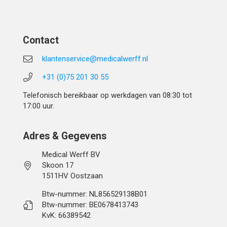
Contact
klantenservice@medicalwerff.nl
+31 (0)75 201 30 55
Telefonisch bereikbaar op werkdagen van 08:30 tot
17:00 uur.
Adres & Gegevens
Medical Werff BV
Skoon 17
1511HV Oostzaan
Btw-nummer: NL856529138B01
Btw-nummer: BE0678413743
KvK: 66389542