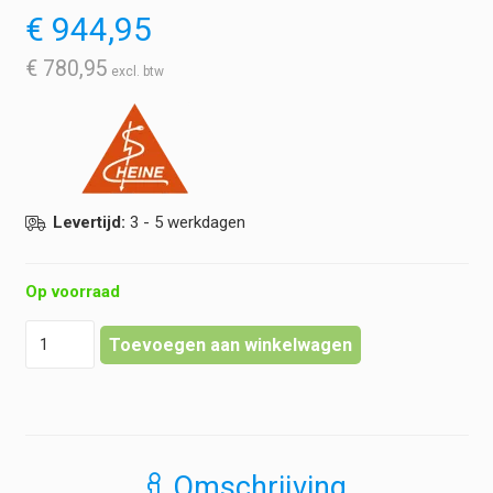
€
944,95
€
780,95
Levertijd:
3 - 5 werkdagen
Op voorraad
Heine
Toevoegen aan winkelwagen
-
BETA
200
Streak
Retinoscoop
LED
Omschrijving
-