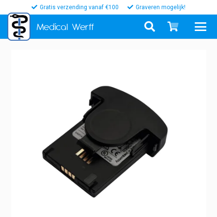
Gratis verzending vanaf €100
Graveren mogelijk!
Medical
Werff