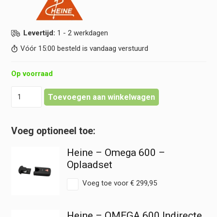
Levertijd:
1 - 2 werkdagen
Vóór 15:00 besteld is vandaag verstuurd
Op voorraad
Heine
Toevoegen aan winkelwagen
-
Omega
600
-
CB1
Heine – Omega 600 –
Oplaadbare
Batterij
Oplaadset
hoeveelheid
Voeg toe voor
€
299,95
Heine – OMEGA 600 Indirecte