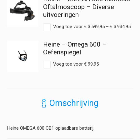
Oftalmoscoop – Diverse
uitvoeringen
Prijs
Voeg toe voor
€
3.599,95
–
€
3.934,95
€ 3.
tot
Heine – Omega 600 –
€ 3.
Oefenspiegel
Voeg toe voor
€
99,95
Omschrijving
Heine OMEGA 600 CB1 oplaadbare batterij.