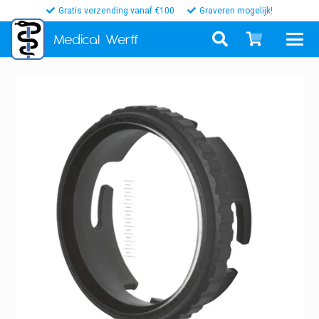
Gratis verzending vanaf €100
Graveren mogelijk!
Medical
Werff