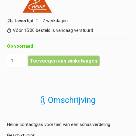
Levertijd:
1 - 2 werkdagen
Vóór 15:00 besteld is vandaag verstuurd
Op voorraad
Heine
Toevoegen aan winkelwagen
-
contactplaat
met
schaalvergroting
-
Mini
Omschrijving
3000
hoeveelheid
Heine contactglas voorzien van een schaalverdeling
Geschikt voor: