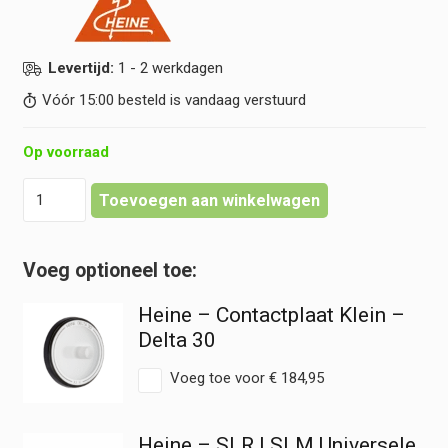
Levertijd:
1 - 2 werkdagen
Vóór 15:00 besteld is vandaag verstuurd
Op voorraad
Heine
Toevoegen aan winkelwagen
-
O-
ring
Contactplaat
-
Heine – Contactplaat Klein –
Delta
30
Delta 30
Dermatoscoop
hoeveelheid
Voeg toe voor
€
184,95
Heine – SLR | SLM Universele