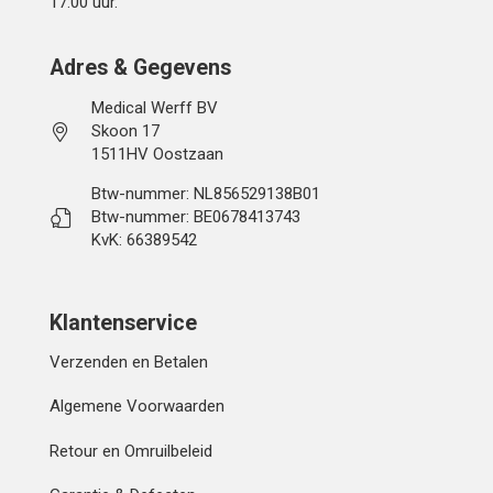
17:00 uur.
Adres & Gegevens
Medical Werff BV
Skoon 17
1511HV Oostzaan
Btw-nummer: NL856529138B01
Btw-nummer: BE0678413743
KvK: 66389542
Klantenservice
Verzenden en Betalen
Algemene Voorwaarden
Retour en Omruilbeleid