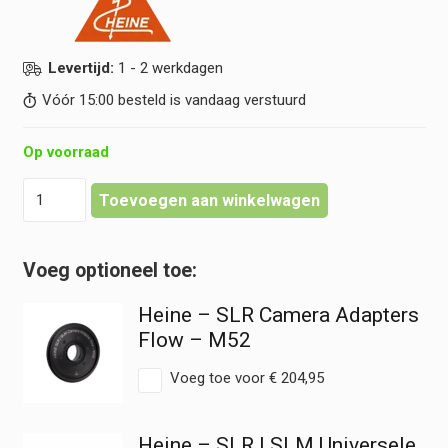
Levertijd:
1 - 2 werkdagen
Vóór 15:00 besteld is vandaag verstuurd
Op voorraad
Heine
Toevoegen aan winkelwagen
-
SLR
Camera
Adapters
Flow
Heine – SLR Camera Adapters
-
M49
Flow – M52
hoeveelheid
Voeg toe voor
€
204,95
Heine – SLR | SLM Universele