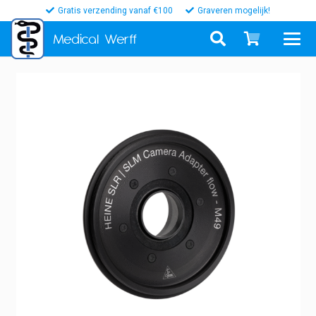
Gratis verzending vanaf €100
Graveren mogelijk!
Medical
Werff