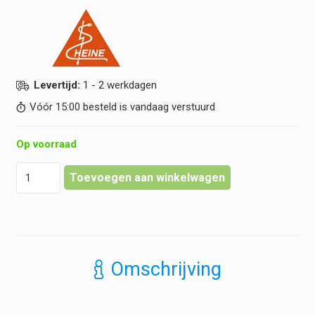
€ 69,95.
€ 41,95.
Levertijd:
1 - 2 werkdagen
Vóór 15:00 besteld is vandaag verstuurd
Op voorraad
Heine
Toevoegen aan winkelwagen
-
Gamma
GST
-
Manchet
Stethoscoop
Omschrijving
Combinatie
hoeveelheid