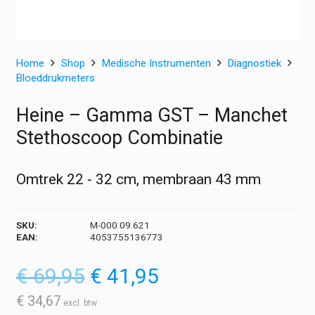
Home
Shop
Medische Instrumenten
Diagnostiek
Bloeddrukmeters
Heine – Gamma GST – Manchet
Stethoscoop Combinatie
Omtrek 22 - 32 cm, membraan 43 mm
SKU:
M-000.09.621
EAN:
4053755136773
Oorspronkelijke
Huidige
€
69,95
€
41,95
prijs
prijs
was:
is:
€
34,67