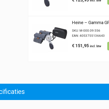
Heine – Gamma GP-
SKU:
M-000.09.556
EAN:
4053755136643
€
151,95
ificaties