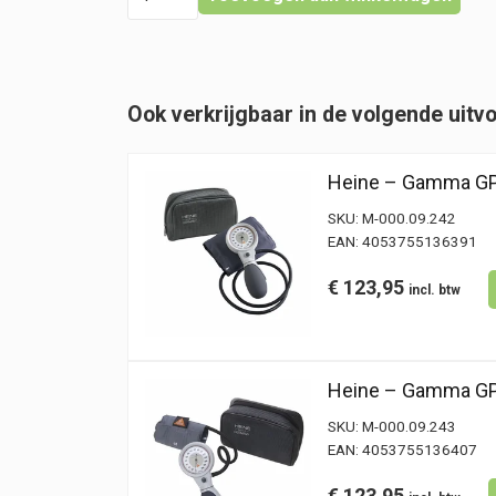
-
Gamma
GP
Kit
-
Ook verkrijgbaar in de volgende uitv
volwassenen
-
10
Heine – Gamma GP
stuks
hoeveelheid
SKU:
M-000.09.242
EAN:
4053755136391
€
123,95
Heine – Gamma GP 
SKU:
M-000.09.243
EAN:
4053755136407
€
123,95