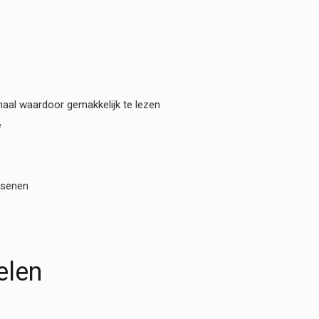
haal waardoor gemakkelijk te lezen
e
ssenen
elen