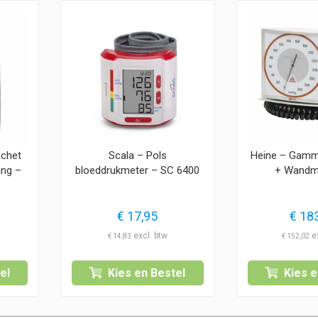
chet
Scala – Pols
Heine – Gamm
ang –
bloeddrukmeter – SC 6400
+ Wandm
n
€
17,95
€
183
€
14,83
€
152,02
el
Kies en Bestel
Kies e