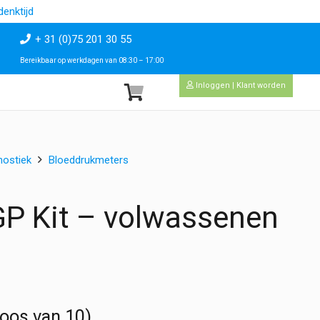
enktijd
+ 31 (0)75 201 30 55
Bereikbaar op werkdagen van 08:30 – 17:00
Inloggen | Klant worden
nostiek
Bloeddrukmeters
P Kit – volwassenen
oos van 10)