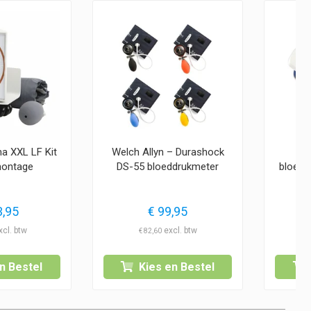
a XXL LF Kit
Welch Allyn – Durashock
ontage
DS-55 bloeddrukmeter
bloedd
,95
€
99,95
€
82,60
n Bestel
Kies en Bestel