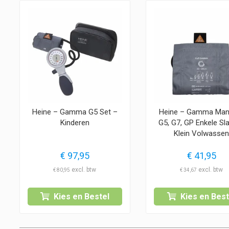
Heine – Gamma G5 Set –
Heine – Gamma Man
Kinderen
G5, G7, GP Enkele Sl
Klein Volwasse
€
97,95
€
41,95
€
80,95
€
34,67
Kies en Bestel
Kies en Best