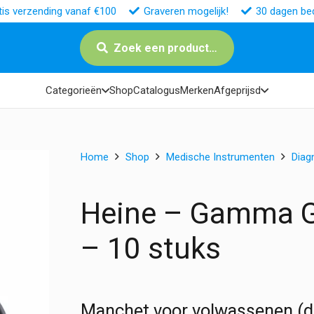
tis verzending vanaf €100
Graveren mogelijk!
30 dagen bed
Zoek een product…
Categorieën
Shop
Catalogus
Merken
Afgeprijsd
Home
Shop
Medische Instrumenten
Diag
Heine – Gamma G
– 10 stuks
Manchet voor volwassenen (d