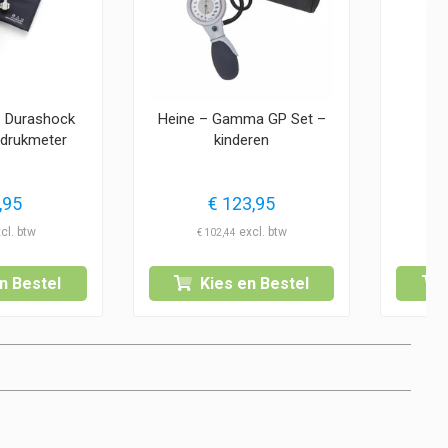
– Durashock
Heine – Gamma GP Set –
ddrukmeter
kinderen
B
,95
€
123,95
€
€
102,44
n Bestel
Kies en Bestel