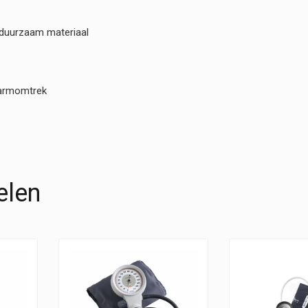
 duurzaam materiaal
r armomtrek
elen