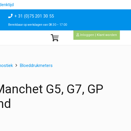
enktijd
+ 31 (0)75 201 30 55
Bereikbaar op werkdagen van 08:30 – 17:00
Inloggen | Klant worden
nostiek
Bloeddrukmeters
anchet G5, G7, GP
nd