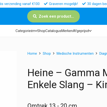
tis verzending vanaf €100
Graveren mogelijk!
30 dagen bed
Zoek een product…
Categorieën
Shop
Catalogus
Merken
Afgeprijsd
Home
Shop
Medische Instrumenten
Diag
Heine – Gamma M
Enkele Slang – Ki
Omtrek 13 - 20 cm