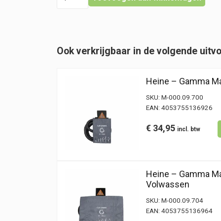
-
Gamma
Manchet
G5,
G7,
Ook verkrijgbaar in de volgende uitv
GP
Enkele
Slang
Heine – Gamma Man
-
Kind
SKU:
M-000.09.700
hoeveelheid
EAN:
4053755136926
€
34,95
Heine – Gamma Man
Volwassen
SKU:
M-000.09.704
EAN:
4053755136964