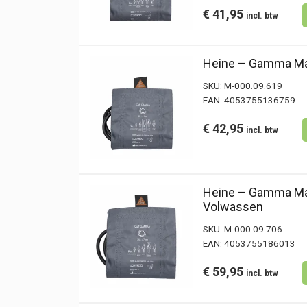
€
41,95
Heine – Gamma Man
SKU:
M-000.09.619
EAN:
4053755136759
€
42,95
Heine – Gamma Man
Volwassen
SKU:
M-000.09.706
EAN:
4053755186013
€
59,95