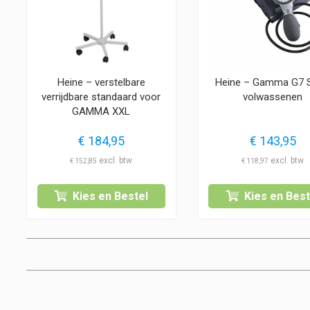
Heine – verstelbare
Heine – Gamma G7 S
verrijdbare standaard voor
volwassenen
GAMMA XXL
€
184,95
€
143,95
€
152,85
€
118,97
Kies en Bestel
Kies en Best