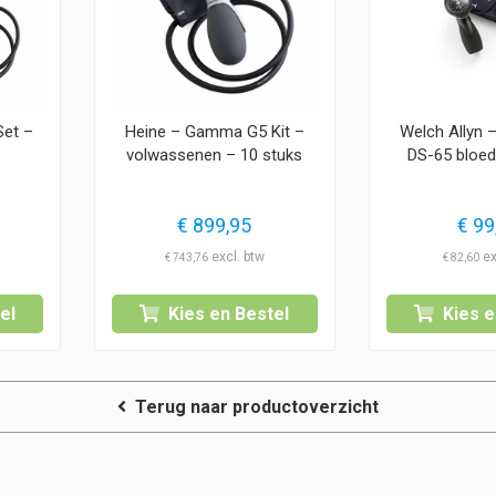
et –
Heine – Gamma G5 Kit –
Welch Allyn 
volwassenen – 10 stuks
DS-65 bloe
€
899,95
€
99
€
743,76
€
82,60
el
Kies en Bestel
Kies e
Terug naar productoverzicht