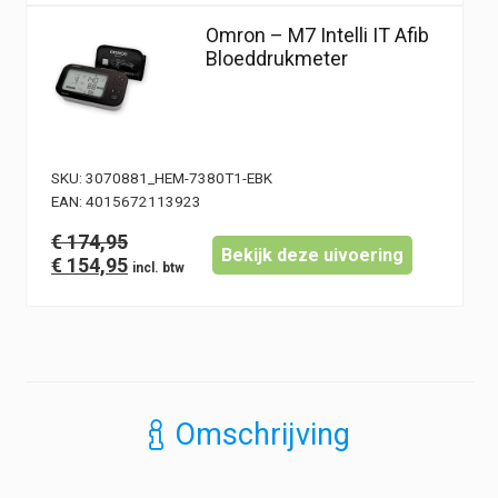
Omron – M7 Intelli IT Afib
Bloeddrukmeter
SKU:
3070881_HEM-7380T1-EBK
EAN:
4015672113923
€
174,95
Bekijk deze uivoering
Oorspronkelijke
Huidige
€
154,95
prijs
prijs
was:
is:
€ 174,95.
€ 154,95.
Omschrijving