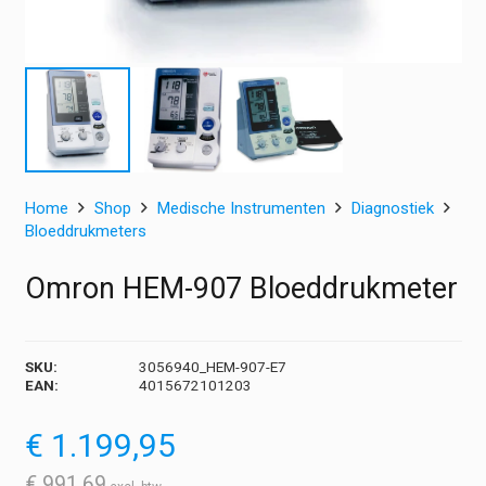
Home
Shop
Medische Instrumenten
Diagnostiek
Bloeddrukmeters
Omron HEM-907 Bloeddrukmeter
SKU:
3056940_HEM-907-E7
EAN:
4015672101203
€
1.199,95
€
991,69