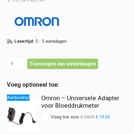
Levertijd:
3 - 5 werkdagen
Omron
Toevoegen aan winkelwagen
HEM-
907
Bloeddrukmeter
hoeveelheid
Omron – Universele Adapter
Aanbieding!
voor Bloeddrukmeter
Oorspronkelijke
Huidige
Voeg toe voor
€
24,95
€
19,95
prijs
prijs
was:
is: