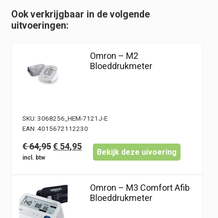
€ 24,95.
€ 19,95.
Ook verkrijgbaar in de volgende
uitvoeringen:
Omron – M2
Bloeddrukmeter
SKU:
3068256_HEM-7121J-E
EAN:
4015672112230
Oorspronkelijke
Huidige
€
64,95
€
54,95
Bekijk deze uivoering
prijs
prijs
was:
is:
€ 64,95.
€ 54,95.
Omron – M3 Comfort Afib
Bloeddrukmeter