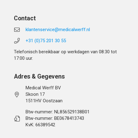
Contact
klantenservice@medicalwerff.nl
+31 (0)75 201 30 55
Telefonisch bereikbaar op werkdagen van 08:30 tot
17:00 uur.
Adres & Gegevens
Medical Werff BV
Skoon 17
1511HV Oostzaan
Btw-nummer: NL856529138B01
Btw-nummer: BE0678413743
KvK: 66389542