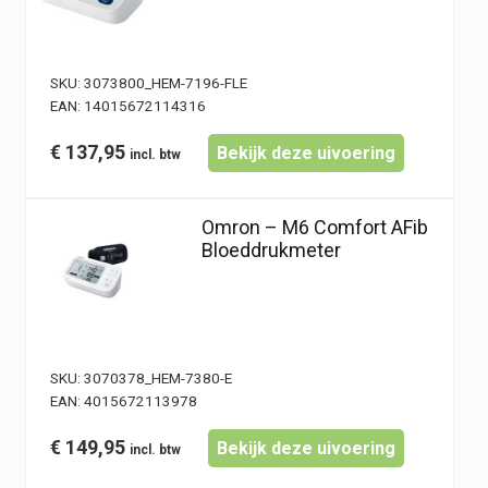
SKU:
3073800_HEM-7196-FLE
EAN:
14015672114316
€
137,95
Bekijk deze uivoering
Omron – M6 Comfort AFib
Bloeddrukmeter
SKU:
3070378_HEM-7380-E
EAN:
4015672113978
€
149,95
Bekijk deze uivoering