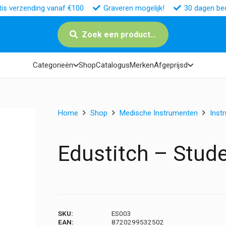
tis verzending vanaf €100
Graveren mogelijk!
30 dagen bed
Zoek een product…
Categorieën
Shop
Catalogus
Merken
Afgeprijsd
Home
Shop
Medische Instrumenten
Inst
Edustitch – Stud
SKU:
ES003
EAN:
8720299532502