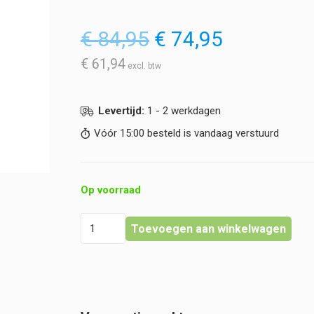
Oorspronkelijke
Huidige
€
84,95
€
74,95
prijs
prijs
was:
is:
€
61,94
€ 84,95.
€ 74,95.
Levertijd:
1 - 2 werkdagen
Vóór 15:00 besteld is vandaag verstuurd
Op voorraad
Edustitch
Toevoegen aan winkelwagen
-
StudentenBox
hoeveelheid