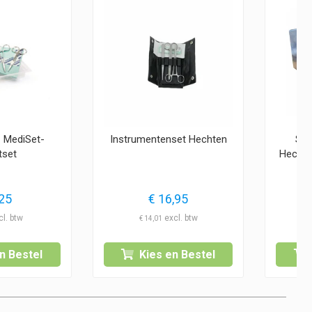
 MediSet-
Instrumentenset Hechten
SMI
tset
Hechtd
25
€
16,95
€
14,01
n Bestel
Kies en Bestel