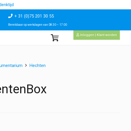
enktijd
+ 31 (0)75 201 30 55
Bereikbaar op werkdagen van 08:30 – 17:00
Inloggen | Klant worden
rumentarium
Hechten
entenBox