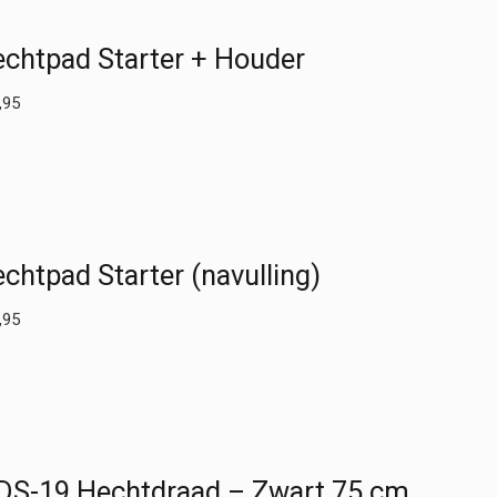
echtpad Starter + Houder
,95
chtpad Starter (navulling)
,95
DS-19 Hechtdraad – Zwart 75 cm