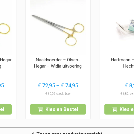
-Hegar
Naaldvoerder – Olsen-
Hartmann –
g
Hegar – Widia uitvoering
Hech
Prijsklasse:
Prijsklasse:
95
€
72,95
–
€
74,95
€
8,
€ 68,95
€ 72,95
€
60,29
€
6,82
tot
tot
€ 71,95
€ 74,95
el
Kies en Bestel
Kies e