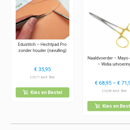
Edustitch – Hechtpad Pro
zonder houder (navulling)
Naaldvoerder – Mayo
– Widia uitvoerin
€
35,95
€
29,71
€
68,95
–
€
71,
€
56,98
Kies en Bestel
Kies en Best