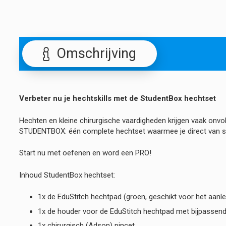
Omschrijving
Verbeter nu je hechtskills met de StudentBox hechtset
Hechten en kleine chirurgische vaardigheden krijgen vaak onvold
STUDENTBOX: één complete hechtset waarmee je direct van st
Start nu met oefenen en word een PRO!
Inhoud StudentBox hechtset:
1x de EduStitch hechtpad (groen, geschikt voor het aanl
1x de houder voor de EduStitch hechtpad met bijpassend
1x chirurgisch (Adson) pincet