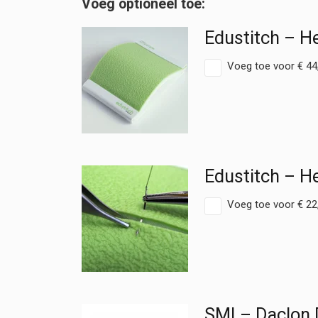
Edustitch – H
Voeg toe voor
€
44
Edustitch – He
Voeg toe voor
€
22
SMI – Daclon 