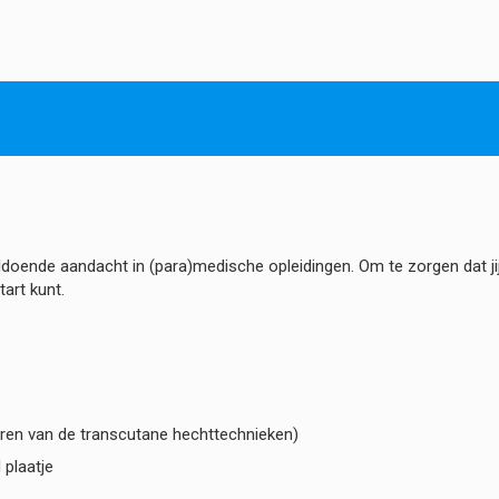
oende aandacht in (para)medische opleidingen. Om te zorgen dat jij ti
art kunt.
eren van de transcutane hechttechnieken)
 plaatje