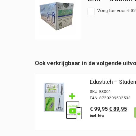
Voeg toe voor
€
32
Ook verkrijgbaar in de volgende uitv
Edustitch – Studen
SKU:
ES001
EAN:
8720299532533
Oorspronke
Hui
€
99,95
€
89,95
prijs
prij
was:
is:
€ 99,95.
€ 8