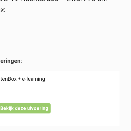
,95
oeringen:
tenBox + e-learning
lijke
dige
Bekijk deze uivoering
s
9,95.