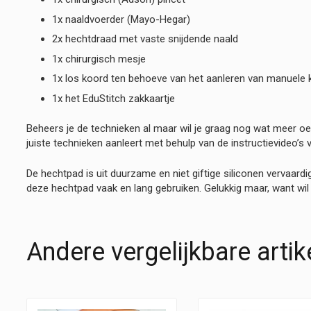
1x naaldvoerder (Mayo-Hegar)
2x hechtdraad met vaste snijdende naald
1x chirurgisch mesje
1x los koord ten behoeve van het aanleren van manuele
1x het EduStitch zakkaartje
Beheers je de technieken al maar wil je graag nog wat meer oe
juiste technieken aanleert met behulp van de instructievideo’s 
De hechtpad is uit duurzame en niet giftige siliconen vervaard
deze hechtpad vaak en lang gebruiken. Gelukkig maar, want wil
Andere vergelijkbare artik