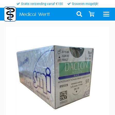
Gratis verzending vanaf €100
Graveren mogelijk!
Medical
Werff