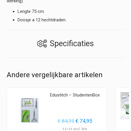
werking).
Lengte 75 cm.
Doosje a 12 hechtdraden.
Specificaties
Andere vergelijkbare artikelen
Edustitch – StudentenBox
lasse:
Oorspronkelijke
Huidige
€
84,95
€
74,95
5
prijs
prijs
€
61,94