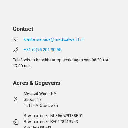
Contact
klantenservice@medicalwerff.nl
+31 (0)75 201 30 55
Telefonisch bereikbaar op werkdagen van 08:30 tot
17:00 uur.
Adres & Gegevens
Medical Werff BV
Skoon 17
1511HV Oostzaan
Btw-nummer: NL856529138B01
Btw-nummer: BE0678413743
KvK: 66389542