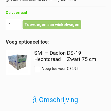
Op voorraad
Edustitch
Toevoegen aan winkelwagen
-
Hechtpad
Pro
zonder
houder
SMI – Daclon DS-19
(navulling)
hoeveelheid
Hechtdraad – Zwart 75 cm
Voeg toe voor
€
32,95
Omschrijving