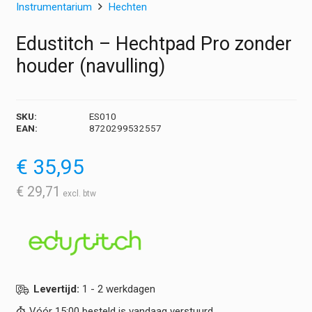
Instrumentarium
Hechten
Edustitch – Hechtpad Pro zonder
houder (navulling)
SKU:
ES010
EAN:
8720299532557
€
35,95
€
29,71
Levertijd:
1 - 2 werkdagen
Vóór 15:00 besteld is vandaag verstuurd