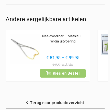
Andere vergelijkbare artikelen
Naaldvoerder – Mathieu –
Widia uitvoering
lasse:
Prijsklasse:
€
81,95
–
€
99,95
5
€ 81,95
€
67,73
tot
Kies en Bestel
5
€ 99,95
Terug naar productoverzicht