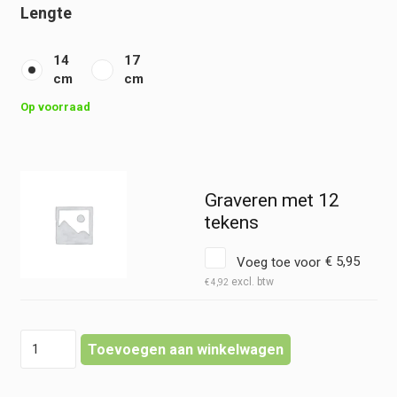
Lengte
14
17
cm
cm
Op voorraad
Graveren met 12
tekens
Voeg toe voor
€
5,95
€
4,92
Naaldvoerder
Toevoegen aan winkelwagen
-
Mathieu
hoeveelheid