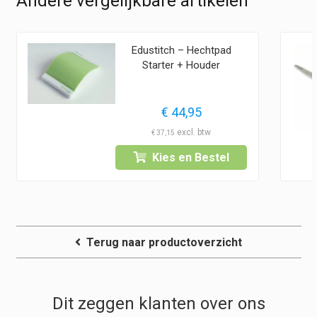
Andere vergelijkbare artikelen
Edustitch – Hechtpad
Starter + Houder
ke
ge
€
44,95
€
37,15
Kies en Bestel
95.
Terug naar productoverzicht
Dit zeggen klanten over ons