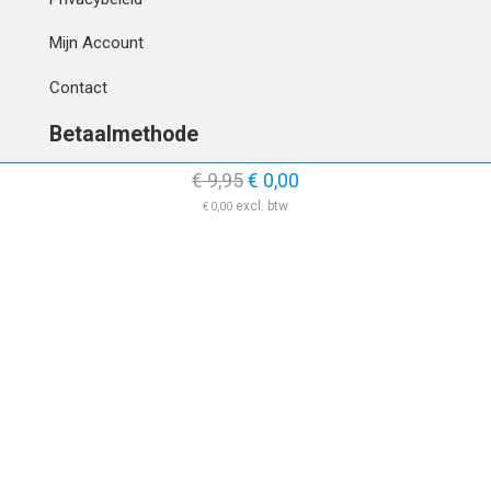
Mijn Account
Contact
Betaalmethode
€
9,95
€
0,00
€
0,00
IBAN
OVERCHRIJVING
Verzending
© 2010 - 2026 | Developed by
Montensis Dev