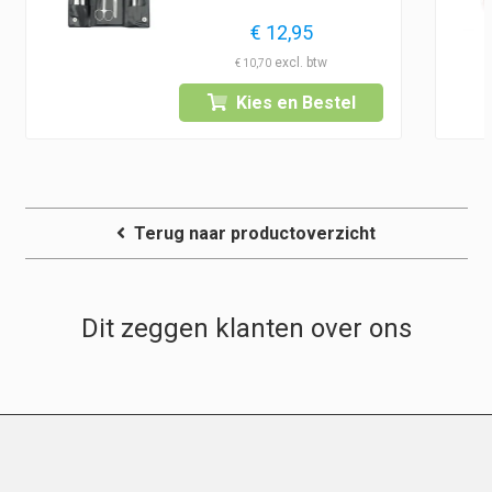
€
12,95
€
10,70
ke
e
Kies en Bestel
.
Terug naar productoverzicht
Dit zeggen klanten over ons