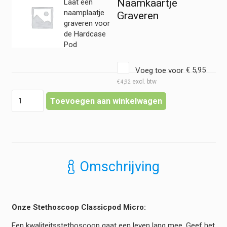
Naamkaartje
Laat een
naamplaatje
Graveren
graveren voor
de Hardcase
Pod
Voeg toe voor
€
5,95
€
4,92
Hardcase
Toevoegen aan winkelwagen
Classicpod
Micro
voor
Stethoscoop
hoeveelheid
Omschrijving
Onze Stethoscoop Classicpod Micro:
Een kwaliteitsstethoscoop gaat een leven lang mee. Geef het