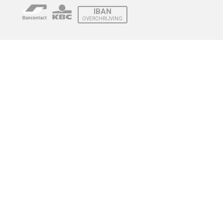
IBAN
OVERCHRIJVING
Verzending
© 2010 - 2026 | Developed by
Montensis Dev