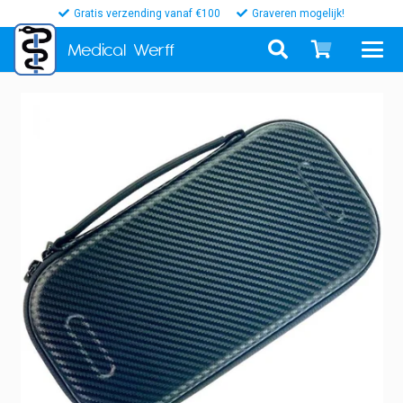
Gratis verzending vanaf €100
Graveren mogelijk!
Medical
Werff