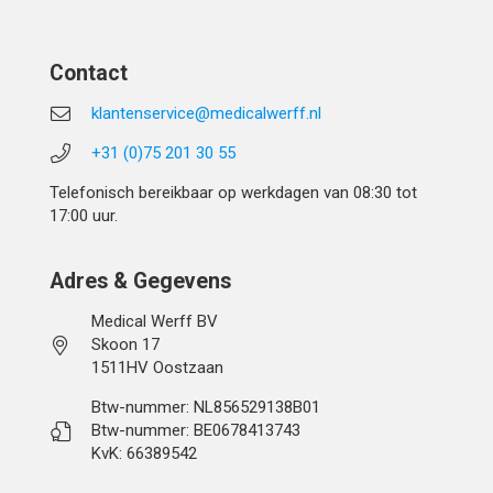
Contact
klantenservice@medicalwerff.nl
+31 (0)75 201 30 55
Telefonisch bereikbaar op werkdagen van 08:30 tot
17:00 uur.
Adres & Gegevens
Medical Werff BV
Skoon 17
1511HV Oostzaan
Btw-nummer: NL856529138B01
Btw-nummer: BE0678413743
KvK: 66389542