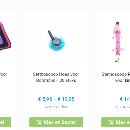
voor
Stethoscoop Hoes voor
Stethoscoop 
Borststuk – 20 stuks
voor ki
Prijsklasse:
€
5,95
–
€
19,95
€
14
€ 5,95
€
4,92
€
12,36
tot
€ 19,95
el
Kies en Bestel
Kies e