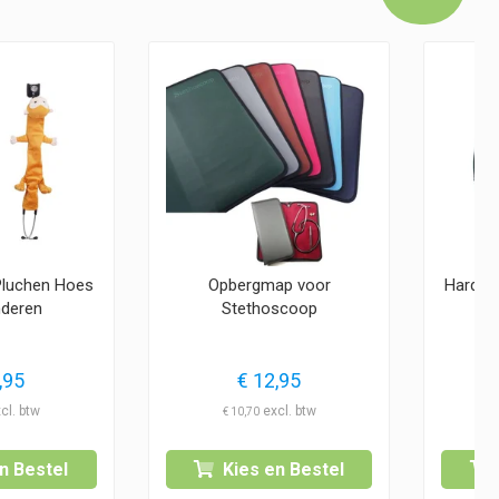
Pluchen Hoes
Opbergmap voor
Hardca
nderen
Stethoscoop
vo
,95
€
12,95
€
10,70
n Bestel
Kies en Bestel