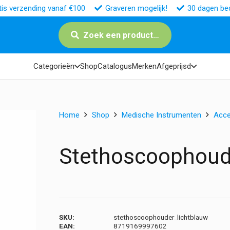
tis verzending vanaf €100
Graveren mogelijk!
30 dagen bed
Zoek een product…
Categorieën
Shop
Catalogus
Merken
Afgeprijsd
Home
Shop
Medische Instrumenten
Acce
Stethoscoophoude
SKU:
stethoscoophouder_lichtblauw
EAN:
8719169997602