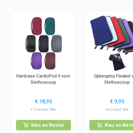
Hardcase CardioPod II voor
Opbergetui Flexibel 
Stethoscoop
Stethoscoop
€
18,95
€
9,95
€
15,66
€
8,22
Kies en Bestel
Kies en Best