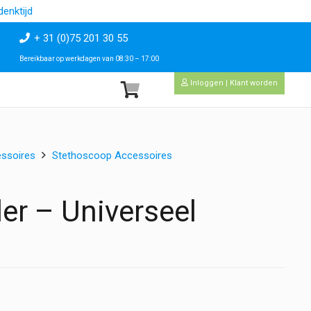
enktijd
+ 31 (0)75 201 30 55
Bereikbaar op werkdagen van 08:30 – 17:00
Inloggen | Klant worden
ssoires
Stethoscoop Accessoires
r – Universeel