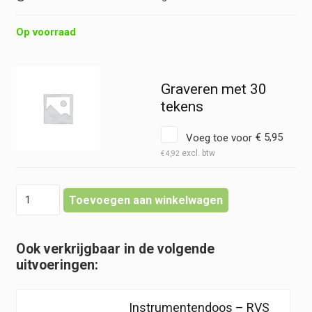
Op voorraad
Graveren met 30
tekens
Voeg toe voor
€
5,95
€
4,92
Instrumentendoos
Toevoegen aan winkelwagen
-
RVS
-
Ook verkrijgbaar in de volgende
18x3x1
uitvoeringen:
hoeveelheid
Instrumentendoos – RVS