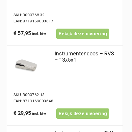
SKU:
B000768.32
EAN:
8719169003617
€
57,95
Bekijk deze uivoering
Instrumentendoos – RVS
– 13x5x1
SKU:
B000762.13
EAN:
8719169003648
€
29,95
Bekijk deze uivoering