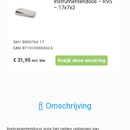
Instrumentendoos – RVS
– 17x7x2
SKU:
B000763.17
EAN:
8719169003624
€
31,95
Bekijk deze uivoering
Omschrijving
Instrumentendoos voor het netjes opbergen van