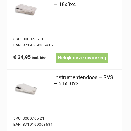
– 18x8x4
SKU:
B000765.18
EAN:
8719169006816
€
34,95
Bekijk deze uivoering
Instrumentendoos – RVS
– 21x10x3
SKU:
B000765.21
EAN:
8719169003631