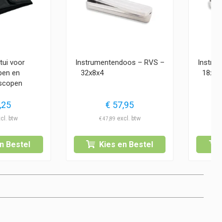
tui voor
Instrumentendoos – RVS –
Instru
pen en
32x8x4
1
scopen
,25
€
57,95
€
47,89
n Bestel
Kies en Bestel