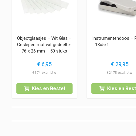
Objectglaasjes – Wit Glas –
Instrumentendoos – 
Geslepen mat wit gedeelte-
13x5
76 x 26 mm – 50 stuks
€
6,95
€
29,95
€
5,74
€
24,75
Kies en Bestel
Kies en Best