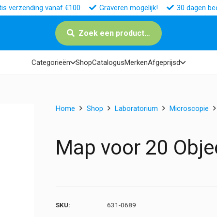
tis verzending vanaf €100
Graveren mogelijk!
30 dagen bed
Zoek een product…
Categorieën
Shop
Catalogus
Merken
Afgeprijsd
Home
Shop
Laboratorium
Microscopie
Map voor 20 Obje
SKU:
631-0689