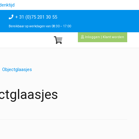
enktijd
+ 31 (0)75 201 30 55
Bereikbaar op werkdagen van 08:30 – 17:00
Inloggen | Klant worden
Objectglaasjes
ctglaasjes