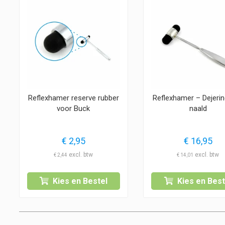
Reflexhamer reserve rubber
Reflexhamer – Dejeri
voor Buck
naald
€
2,95
€
16,95
€
2,44
€
14,01
Kies en Bestel
Kies en Best