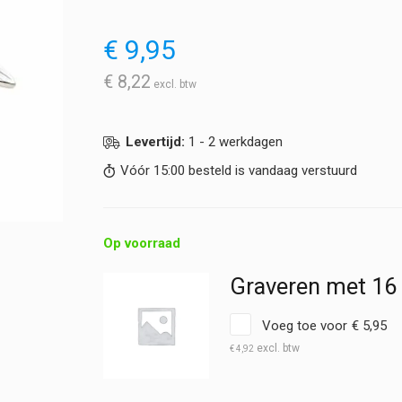
€
9,95
€
8,22
Levertijd:
1 - 2 werkdagen
Vóór 15:00 besteld is vandaag verstuurd
Op voorraad
Graveren met 16
Voeg toe voor
€
5,95
€
4,92