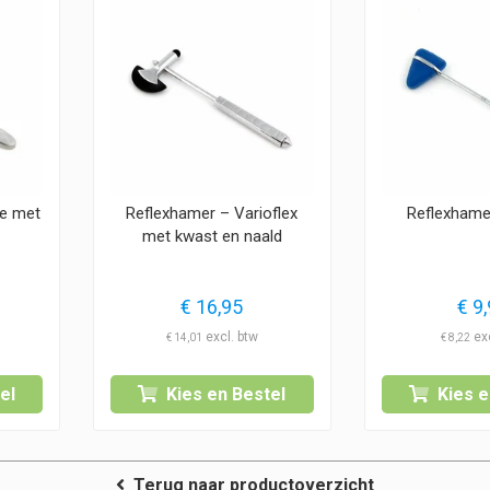
ne met
Reflexhamer – Varioflex
Reflexhame
met kwast en naald
€
16,95
€
9,
€
14,01
€
8,22
el
Kies en Bestel
Kies e
Terug naar productoverzicht