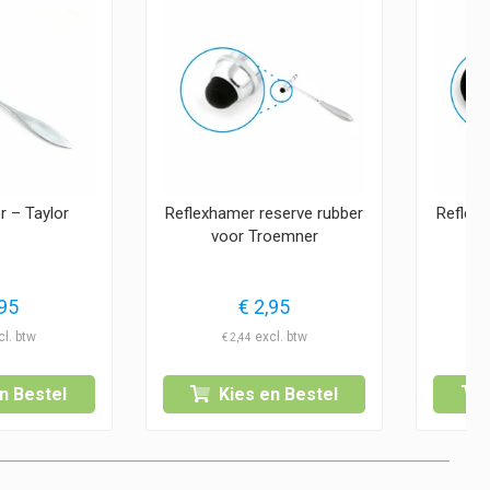
r – Taylor
Reflexhamer reserve rubber
Reflexh
voor Troemner
95
€
2,95
€
2,44
n Bestel
Kies en Bestel