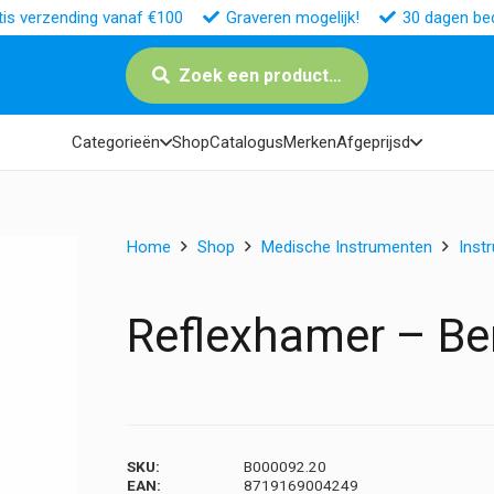
tis verzending vanaf €100
Graveren mogelijk!
30 dagen bed
Zoek een product…
Categorieën
Shop
Catalogus
Merken
Afgeprijsd
Home
Shop
Medische Instrumenten
Inst
Reflexhamer – Ber
SKU:
B000092.20
EAN:
8719169004249