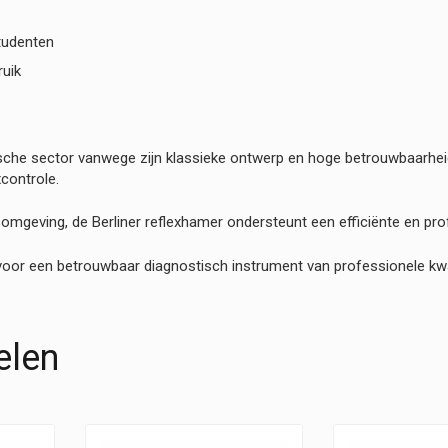
tudenten
ruik
ische sector vanwege zijn klassieke ontwerp en hoge betrouwbaarheid
controle.
gsomgeving, de Berliner reflexhamer ondersteunt een efficiënte en pr
voor een betrouwbaar diagnostisch instrument van professionele kwal
elen