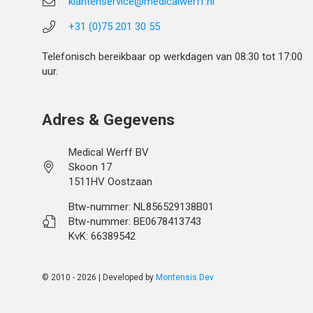
klantenservice@medicalwerff.nl
+31 (0)75 201 30 55
Telefonisch bereikbaar op werkdagen van 08:30 tot 17:00
uur.
Adres & Gegevens
Medical Werff BV
Skoon 17
1511HV Oostzaan
Btw-nummer: NL856529138B01
Btw-nummer: BE0678413743
KvK: 66389542
© 2010 - 2026 | Developed by
Montensis Dev