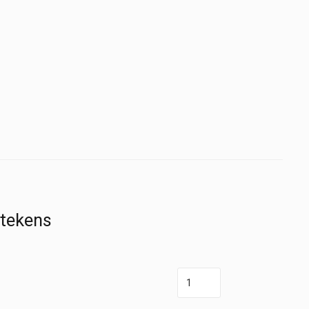
 tekens
Reflexhamer
-
Berliner