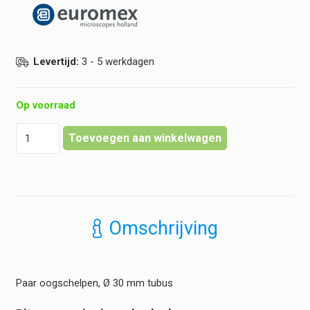
Levertijd:
3 - 5 werkdagen
Op voorraad
Euromex
Toevoegen aan winkelwagen
-
Oogschelpen
iScope
hoeveelheid
Omschrijving
Paar oogschelpen, Ø 30 mm tubus