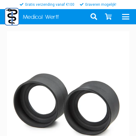
Gratis verzending vanaf €100
Graveren mogelijk!
Medical
Werff