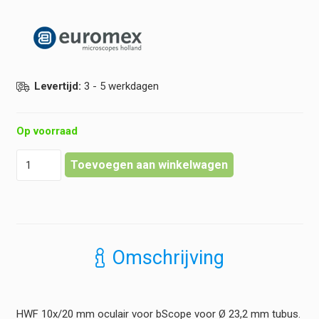
Levertijd:
3 - 5 werkdagen
Op voorraad
Euromex
Toevoegen aan winkelwagen
-
Oculair
bScope
-
HWF
10x
Omschrijving
20
mm
hoeveelheid
HWF 10x/20 mm oculair voor bScope voor Ø 23,2 mm tubus.