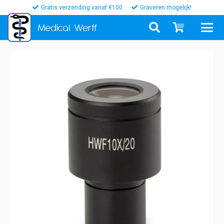
Gratis verzending vanaf €100
Graveren mogelijk!
Medical
Werff