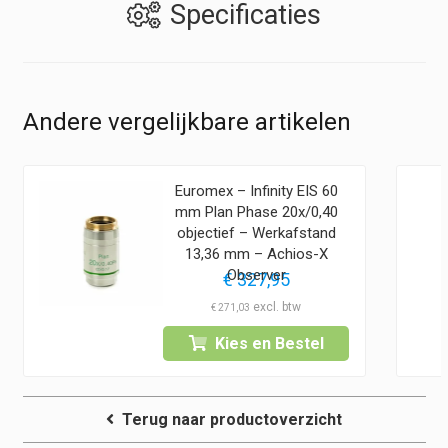
Specificaties
Andere vergelijkbare artikelen
Euromex – Infinity EIS 60
mm Plan Phase 20x/0,40
objectief – Werkafstand
13,36 mm – Achios-X
Observer
€
327,95
€
271,03
Kies en Bestel
Terug naar productoverzicht