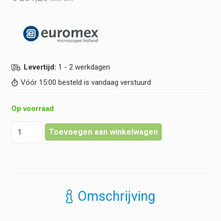
Levertijd:
1 - 2 werkdagen
Vóór 15:00 besteld is vandaag verstuurd
Op voorraad
Euromex
Toevoegen aan winkelwagen
-
Donkerveld
condensor
(olie)
-
Achios-
Omschrijving
X
Observer
hoeveelheid