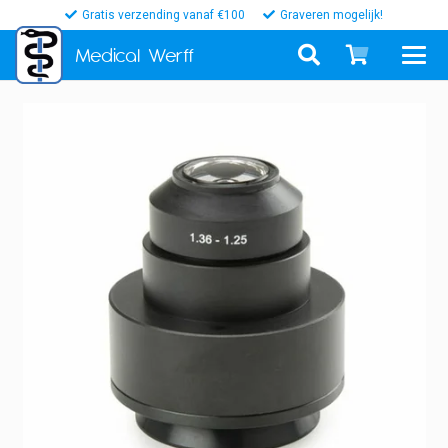
Gratis verzending vanaf €100
Graveren mogelijk!
Medical
Werff