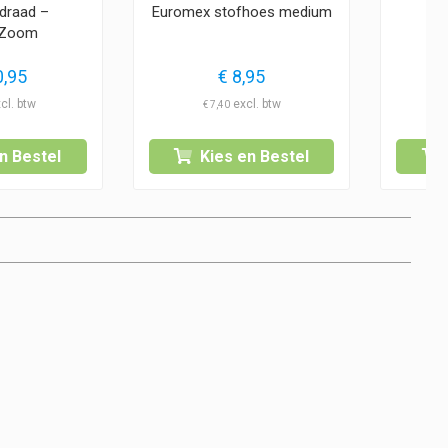
sdraad –
Euromex stofhoes medium
vo
sZoom
,95
€
8,95
€
7,40
n Bestel
Kies en Bestel