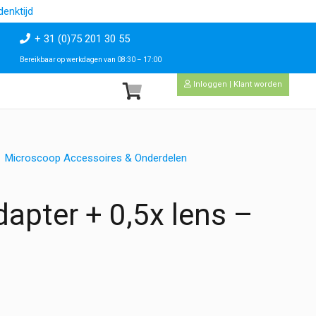
enktijd
+ 31 (0)75 201 30 55
Bereikbaar op werkdagen van 08:30 – 17:00
Inloggen | Klant worden
Microscoop Accessoires & Onderdelen
apter + 0,5x lens –