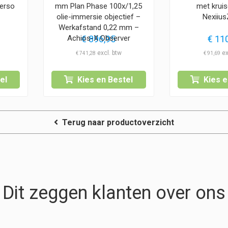
verso
mm Plan Phase 100x/1,25
met krui
olie-immersie objectief –
Nexiiu
Werkafstand 0,22 mm –
€
896,95
€
110
Achios-X Observer
€
741,28
€
91,69
el
Kies en Bestel
Kies e
Terug naar productoverzicht
Dit zeggen klanten over ons