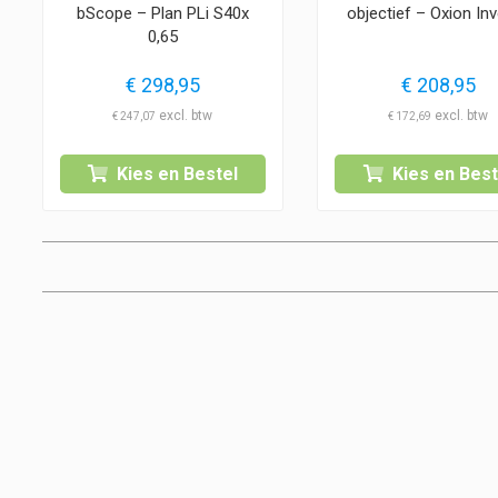
bScope – Plan PLi S40x
objectief – Oxion In
0,65
€
298,95
€
208,95
€
247,07
€
172,69
Kies en Bestel
Kies en Best