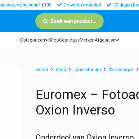
tis verzending vanaf €100
Graveren mogelijk!
30 dagen bed
Zoek een product…
Categorieën
Shop
Catalogus
Merken
Afgeprijsd
Home
Shop
Laboratorium
Microscopie
Euromex – Fotoad
Oxion Inverso
Onderdeel van Oxion Inverso