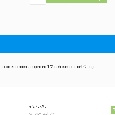
-
Fotoadapter
+
0,5x
lens
-
Oxion
Inverso
hoeveelheid
nverso omkeermicroscopen en 1/2 inch camera met C-ring
€
3.757,95
€
3.105,74