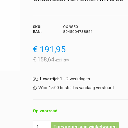
SKU:
OX.9850
EAN:
8945004738851
€
191,95
€
158,64
Levertijd:
1 - 2 werkdagen
Vóór 15:00 besteld is vandaag verstuurd
Op voorraad
Euromex
Toevoegen aan winkelwagen