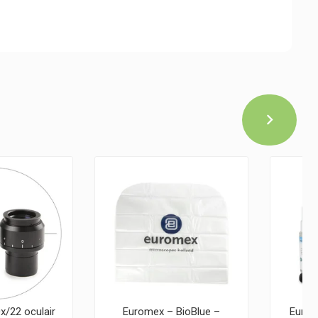
x/22 oculair
Euromex – BioBlue –
Eurom