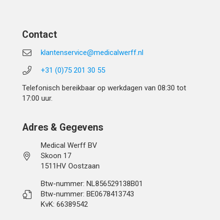
Contact
klantenservice@medicalwerff.nl
+31 (0)75 201 30 55
Telefonisch bereikbaar op werkdagen van 08:30 tot
17:00 uur.
Adres & Gegevens
Medical Werff BV
Skoon 17
1511HV Oostzaan
Btw-nummer: NL856529138B01
Btw-nummer: BE0678413743
KvK: 66389542