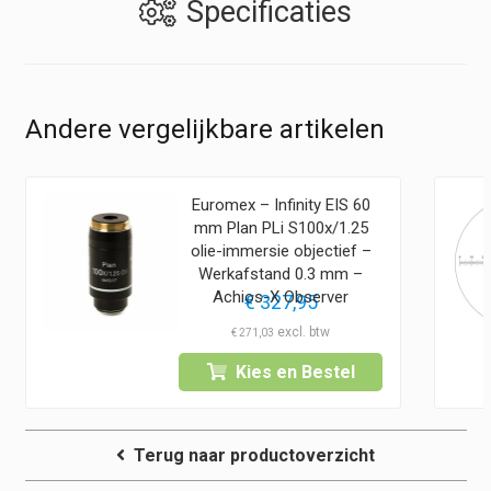
Specificaties
Andere vergelijkbare artikelen
Euromex – Infinity EIS 60
mm Plan PLi S100x/1.25
olie-immersie objectief –
Werkafstand 0.3 mm –
Achios-X Observer
€
327,95
€
271,03
Kies en Bestel
Terug naar productoverzicht