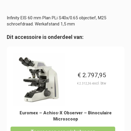
S40x/0.65
-
Werkafstand
Infinity EIS 60 mm Plan PLi S40x/0.65 objectief, M25
1,5
schroefdraad. Werkafstand 1,5 mm
mm
-
Dit accessoire is onderdeel van:
Achios-
X
Observer
hoeveelheid
€
2.797,95
€
2.312,36
Euromex – Achios-X Observer – Binoculaire
Microscoop