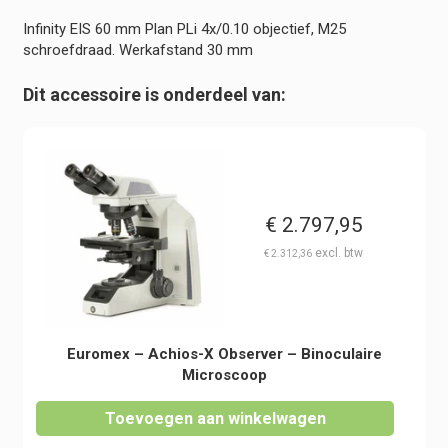
Werkafstand
Infinity EIS 60 mm Plan PLi 4x/0.10 objectief, M25
30
schroefdraad. Werkafstand 30 mm
mm
-
Dit accessoire is onderdeel van:
Achios-
X
Observer
hoeveelheid
€
2.797,95
€
2.312,36
Euromex – Achios-X Observer – Binoculaire
Microscoop
Toevoegen aan winkelwagen