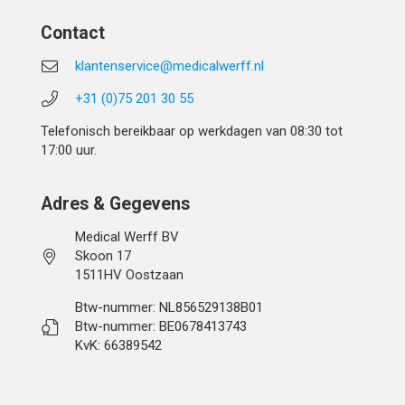
Contact
klantenservice@medicalwerff.nl
+31 (0)75 201 30 55
Telefonisch bereikbaar op werkdagen van 08:30 tot
17:00 uur.
Adres & Gegevens
Medical Werff BV
Skoon 17
1511HV Oostzaan
Btw-nummer: NL856529138B01
Btw-nummer: BE0678413743
KvK: 66389542