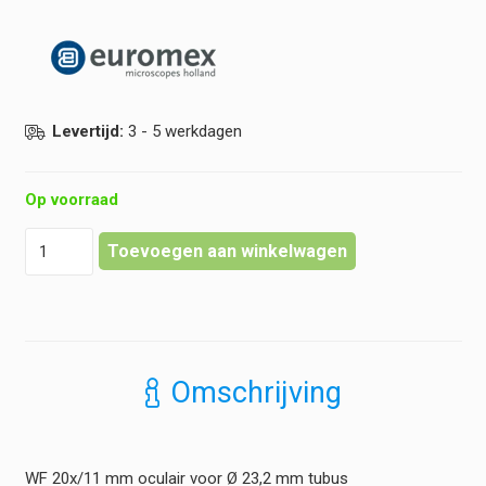
Levertijd:
3 - 5 werkdagen
Op voorraad
Euromex
Toevoegen aan winkelwagen
-
Oculair
bScope
-
WF
20x
Omschrijving
11
mm
hoeveelheid
WF 20x/11 mm oculair voor Ø 23,2 mm tubus