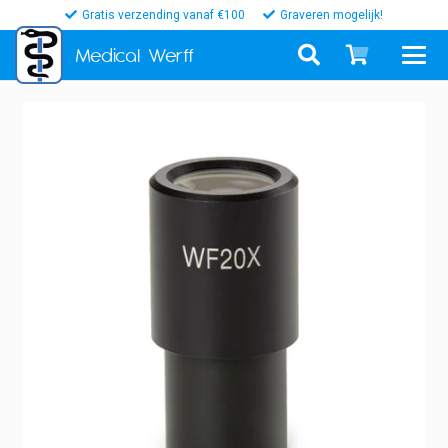
Gratis verzending vanaf €100
Graveren mogelijk!
Medical
Werff