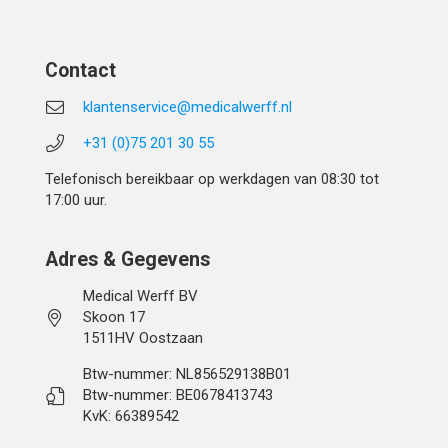
Contact
klantenservice@medicalwerff.nl
+31 (0)75 201 30 55
Telefonisch bereikbaar op werkdagen van 08:30 tot
17:00 uur.
Adres & Gegevens
Medical Werff BV
Skoon 17
1511HV Oostzaan
Btw-nummer: NL856529138B01
Btw-nummer: BE0678413743
KvK: 66389542