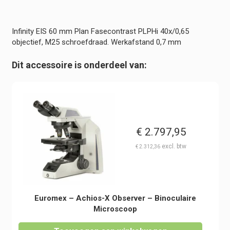
40x/0,65
objectief
-
Infinity EIS 60 mm Plan Fasecontrast PLPHi 40x/0,65
Werkafstand
objectief, M25 schroefdraad. Werkafstand 0,7 mm
0,7
mm
Dit accessoire is onderdeel van:
-
Achios-
X
Observer
hoeveelheid
€
2.797,95
€
2.312,36
Euromex – Achios-X Observer – Binoculaire
Microscoop